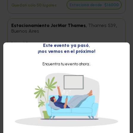
Estacioná desde
$16000
Quedan sólo 50 lugares
Estacionamiento JorMar Thames,
Thames 539
,
Buenos Aires
Entrega de llaves
Este evento ya pasó,
Vehículos permitidos:
500 mts / 6 min del evento
¡nos vemos en el próximo!
Encuentra tu evento ahora...
Estacioná desde
$18000
Quedan sólo 50 lugares
Estacionamiento Parking Camargo 953,
Camargo 953
,
Buenos Aires
Entrega de llaves
Vehículos permitidos:
650 mts / 8 min del evento
Estacioná desde
$900
Quedan sólo 33 lugares