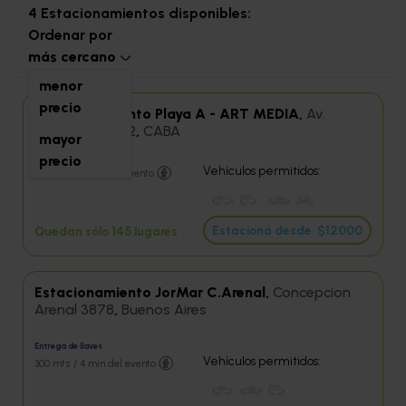
$ 900
4 Estacionamientos disponibles:
Ordenar por
más cercano
menor
precio
Estacionamiento Playa A - ART MEDIA,
Av.
Corrientes 6122
,
CABA
mayor
precio
Vehículos permitidos:
170 mts / 2 min del evento
Estacioná desde
$12000
Quedan sólo 145 lugares
Estacionamiento JorMar C.Arenal,
Concepcion
Arenal 3878
,
Buenos Aires
Entrega de llaves
Vehículos permitidos:
300 mts / 4 min del evento