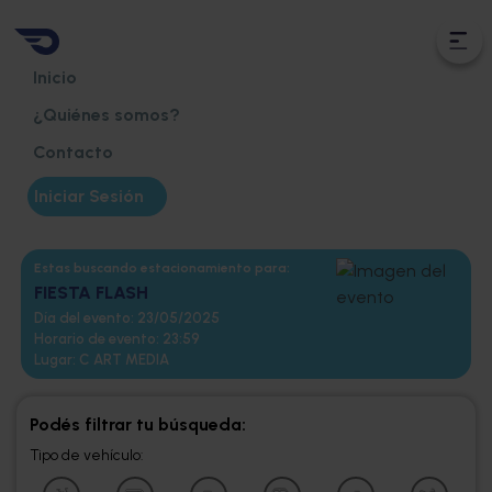
Inicio
¿Quiénes somos?
Contacto
Iniciar Sesión
Estas buscando estacionamiento para:
FIESTA FLASH
Día del evento:
23/05/2025
Horario de evento:
23:59
Lugar:
C ART MEDIA
Podés filtrar tu búsqueda:
Tipo de vehículo: