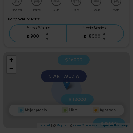
Bicicleta
Traffic
Auto
SUV
Pickup
Moto
Rango de precios:
Precio Mínimo
Precio Máximo
▲
▲
$
$
▼
▼
+
$ 16000
−
C ART MEDIA
$ 12000
Mejor precio
Libre
Agotado
$ 18000
Leaflet
| ©
Mapbox
©
OpenStreetMap
Improve this map